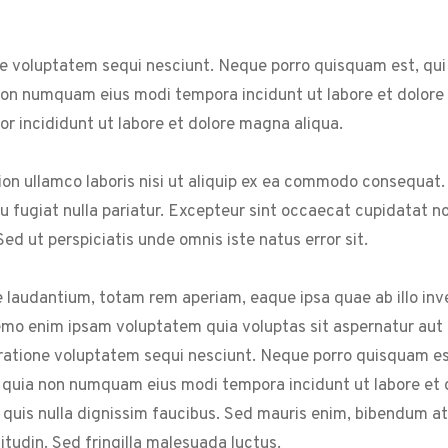
e voluptatem sequi nesciunt. Neque porro quisquam est, qui
a non numquam eius modi tempora incidunt ut labore et dolor
or incididunt ut labore et dolore magna aliqua.
on ullamco laboris nisi ut aliquip ex ea commodo consequat. 
eu fugiat nulla pariatur. Excepteur sint occaecat cupidatat non
ed ut perspiciatis unde omnis iste natus error sit.
audantium, totam rem aperiam, eaque ipsa quae ab illo inven
emo enim ipsam voluptatem quia voluptas sit aspernatur aut o
atione voluptatem sequi nesciunt. Neque porro quisquam est
sed quia non numquam eius modi tempora incidunt ut labore e
quis nulla dignissim faucibus. Sed mauris enim, bibendum at
citudin. Sed fringilla malesuada luctus.