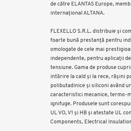
de către ELANTAS Europe, membr
internaţional ALTANA.
FLEXELLO S.R.L. distribuie şi com
foarte bună prestanţă pentru indu
omologate de cele mai prestigioas
independente, pentru aplicaţii de 
tensiune. Gama de produse cuprin
intărire la cald şi la rece, rășini 
polibutadinice şi siliconi având u
caracteristici mecanice, termo-me
ignifuge. Produsele sunt coresp
UL VO, V1 şi HB şi atestate UL 
Components, Electrical Insulatio