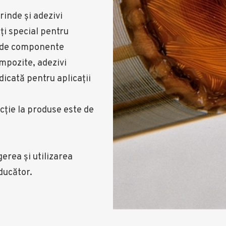
inde și adezivi
ați special pentru
a de componente
ompozite, adezivi
dicată pentru aplicații
cție la produse este de
gerea și utilizarea
ducător.