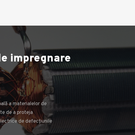
de impregnare
Rășini de impregnare
pală a materialelor de
te de a proteja
electrice de defecțiunile
MAI MULT