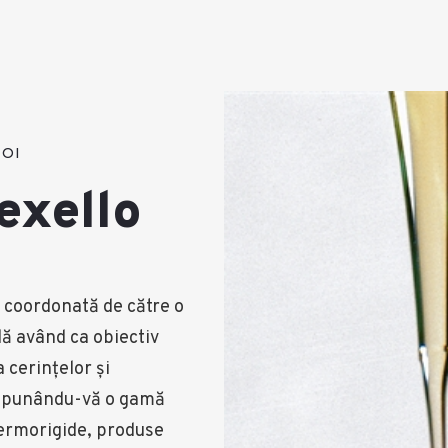
OI
exello
 coordonată de către o
lă având ca obiectiv
 cerinţelor şi
ropunându-vă o gamă
termorigide, produse