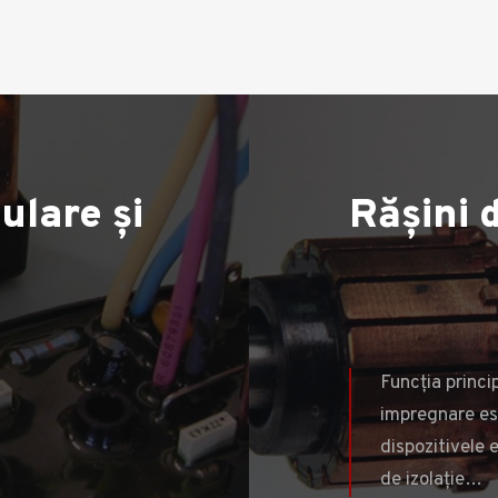
ulare și
ulare și
Rășini 
nglobare
Funcția princi
impregnare es
dispozitivele 
MAI MULT
de izolație…