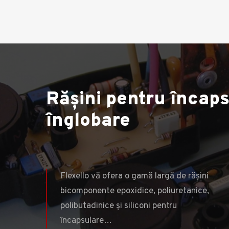
Rășini pentru încaps
Rășini pentru încaps
înglobare
î
Flexello vă ofera o gamă largă de rășini
bicomponente epoxidice, poliuretanice,
polibutadinice și siliconi pentru
încapsulare…