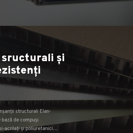
 sructurali și
Adezivi sructurali și
zistenți
termorezistenți
nșanții structurali Elan-
 bază de compuși
MAI MULT
i-acrilați și poliuretanici…