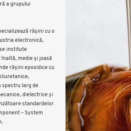
ă a grupului
ecializează răşini cu o
stria electronică,
e institute
înaltă, medie şi joasă
de rășini epoxidice cu
poliuretanice,
n spectru larg de
canice, dielectrice şi
unzătoare standardelor
component – System
n.