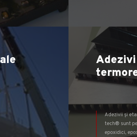
ale
ateriale
Adezivi
mpozite
termore
Adezivii și eta
tech® sunt pe
MAI MULT
epoxidici, epox