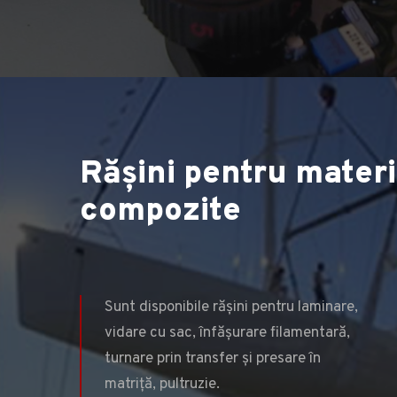
Rășini pentru materi
Rășini pentru m
compozite
co
Sunt disponibile rășini pentru laminare,
vidare cu sac, înfășurare filamentară,
turnare prin transfer și presare în
matriță, pultruzie.