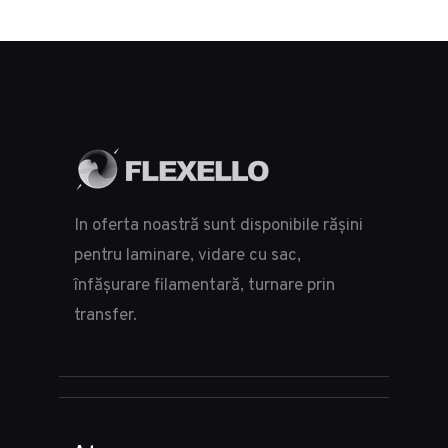
In oferta noastră sunt disponibile rășini
pentru laminare, vidare cu sac,
înfășurare filamentară, turnare prin
transfer.