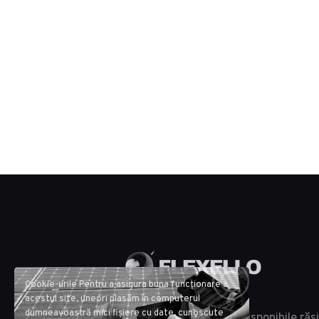
Cookie-urile Pentru a asigura buna funcționare a
acestui site, uneori plasăm în computerul
dumneavoastră mici fișiere cu date, cunoscute
In oferta noastră sunt disponibile răși